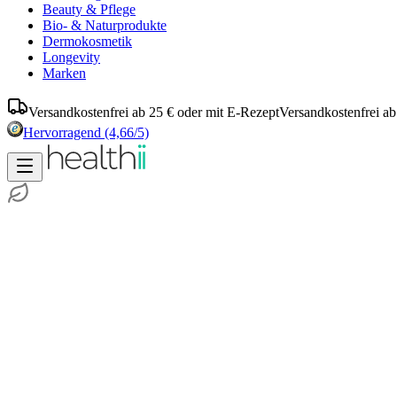
Beauty & Pflege
Bio- & Naturprodukte
Dermokosmetik
Longevity
Marken
Versandkostenfrei ab 25 € oder mit E-Rezept
Versandkostenfrei ab
Hervorragend
(4,66/5)