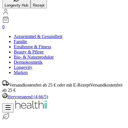
Longevity Hub
Rezept
0
Arzneimittel & Gesundheit
Familie
Ernährung & Fitness
Beauty & Pflege
Bio- & Naturprodukte
Dermokosmetik
Longevity
Marken
Versandkostenfrei ab 25 € oder mit E-Rezept
Versandkostenfrei
ab 25 €
Hervorragend
(4,66/5)