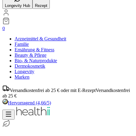
Longevity Hub
Rezept
0
Arzneimittel & Gesundheit
Familie
Ernährung & Fitness
Beauty & Pflege
Bio- & Naturprodukte
Dermokosmetik
Longevity
Marken
Versandkostenfrei ab 25 € oder mit E-Rezept
Versandkostenfrei
ab 25 €
Hervorragend
(4,66/5)