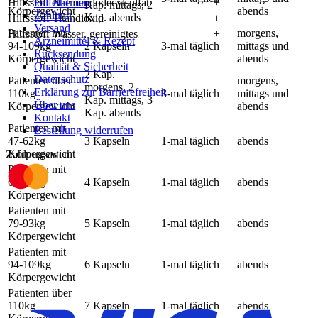
Hilfsstoff Natriumdodecylsulfat
Hilfethemen
+
Kap. mittags, 2
Körpergewicht
abends
Zahlung
Kap. abends
Hilfsstoff Titandioxid
+
Versand
Patienten mit
morgens,
Hilfsstoff Wasser, gereinigtes
+
Arzneimittel & Rezept
94-109kg
2 Kapseln
3-mal täglich
mittags und
Rücksendung
Körpergewicht
abends
Qualität & Sicherheit
2 Kap.
Datenschutz
Patienten über
morgens,
morgens, 2
Erklärung zur Barrierefreiheit
110kg
3-mal täglich
mittags und
Kap. mittags, 3
Über uns
Körpergewicht
abends
Kap. abends
Kontakt
Patienten mit
Bestellung widerrufen
47-62kg
3 Kapseln
1-mal täglich
abends
Körpergewicht
Zahlungsarten
Patienten mit
63-78kg
4 Kapseln
1-mal täglich
abends
Körpergewicht
Patienten mit
79-93kg
5 Kapseln
1-mal täglich
abends
Körpergewicht
Patienten mit
94-109kg
6 Kapseln
1-mal täglich
abends
Körpergewicht
Patienten über
110kg
7 Kapseln
1-mal täglich
abends