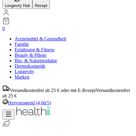
Longevity Hub
Rezept
0
Arzneimittel & Gesundheit
Familie
Ernährung & Fitness
Beauty & Pflege
Bio- & Naturprodukte
Dermokosmetik
Longevity
Marken
Versandkostenfrei ab 25 € oder mit E-Rezept
Versandkostenfrei
ab 25 €
Hervorragend
(4,66/5)