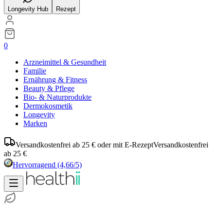
Longevity Hub
Rezept
0
Arzneimittel & Gesundheit
Familie
Ernährung & Fitness
Beauty & Pflege
Bio- & Naturprodukte
Dermokosmetik
Longevity
Marken
Versandkostenfrei ab 25 € oder mit E-Rezept
Versandkostenfrei
ab 25 €
Hervorragend
(4,66/5)