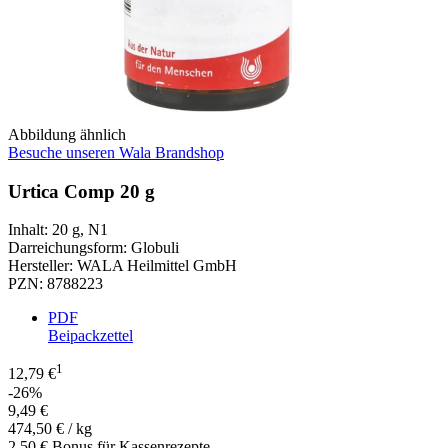
Abbildung ähnlich
Besuche unseren Wala Brandshop
Urtica Comp 20 g
Inhalt
:
20 g
,
N1
Darreichungsform
:
Globuli
Hersteller
:
WALA Heilmittel GmbH
PZN
:
8788223
PDF
Beipackzettel
1
12,79 €
-26%
9,49 €
474,50 € / kg
2,50 € Bonus für Kassenrezepte