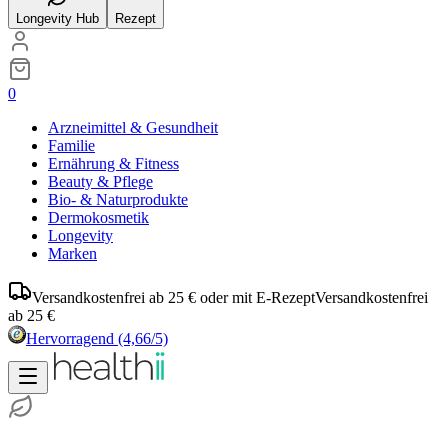
Longevity Hub
Rezept
0
Arzneimittel & Gesundheit
Familie
Ernährung & Fitness
Beauty & Pflege
Bio- & Naturprodukte
Dermokosmetik
Longevity
Marken
Versandkostenfrei ab 25 € oder mit E-Rezept
Versandkostenfrei
ab 25 €
Hervorragend
(4,66/5)