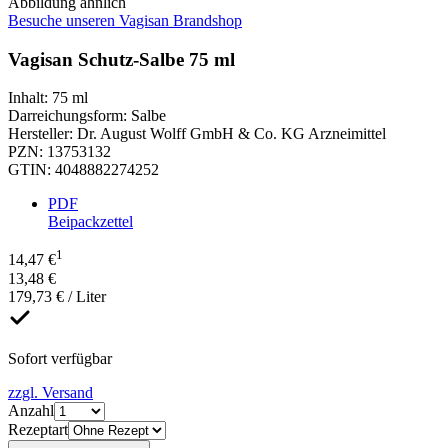
Abbildung ähnlich
Besuche unseren Vagisan Brandshop
Vagisan Schutz-Salbe 75 ml
Inhalt
:
75 ml
Darreichungsform
:
Salbe
Hersteller
:
Dr. August Wolff GmbH & Co. KG Arzneimittel
PZN
:
13753132
GTIN
:
4048882274252
PDF
Beipackzettel
1
14,47 €
13,48 €
179,73 € / Liter
Sofort verfügbar
zzgl. Versand
Anzahl
Rezeptart