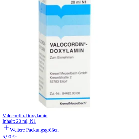
Filterung
Valocordin-Doxylamin
Inhalt
:
20 ml
,
N1
Weitere Packungsgrößen
1
5,90 €