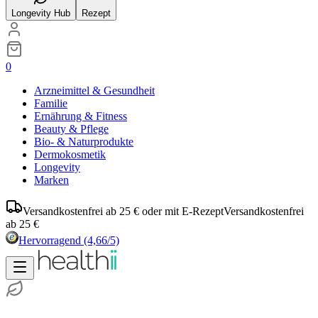
Longevity Hub
Rezept
0
Arzneimittel & Gesundheit
Familie
Ernährung & Fitness
Beauty & Pflege
Bio- & Naturprodukte
Dermokosmetik
Longevity
Marken
Versandkostenfrei ab 25 € oder mit E-Rezept
Versandkostenfrei
ab 25 €
Hervorragend
(4,66/5)