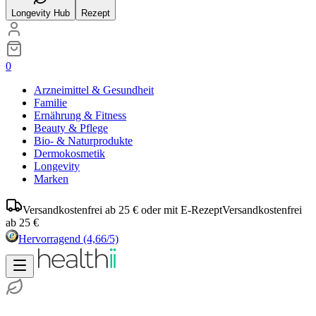
Longevity Hub
Rezept
0
Arzneimittel & Gesundheit
Familie
Ernährung & Fitness
Beauty & Pflege
Bio- & Naturprodukte
Dermokosmetik
Longevity
Marken
Versandkostenfrei ab 25 € oder mit E-Rezept
Versandkostenfrei
ab 25 €
Hervorragend
(4,66/5)