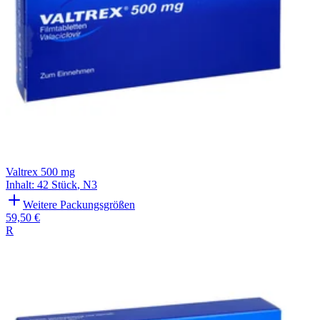
Valtrex 500 mg
Inhalt
:
42 Stück
,
N3
Weitere Packungsgrößen
59,50 €
R