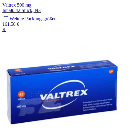
Valtrex 500 mg
Inhalt
:
42 Stück
,
N3
Weitere Packungsgrößen
161,58 €
R