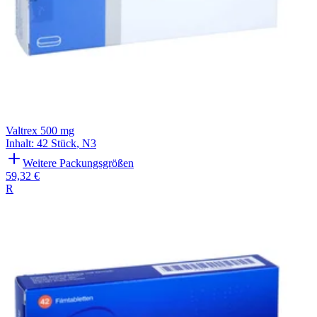
Valtrex 500 mg
Inhalt
:
42 Stück
,
N3
Weitere Packungsgrößen
59,32 €
R