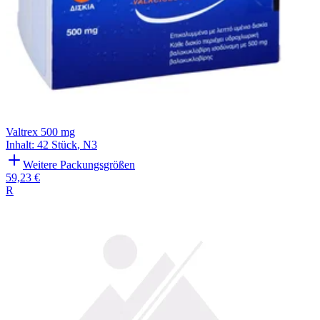
Valtrex 500 mg
Inhalt
:
42 Stück
,
N3
Weitere Packungsgrößen
59,23 €
R