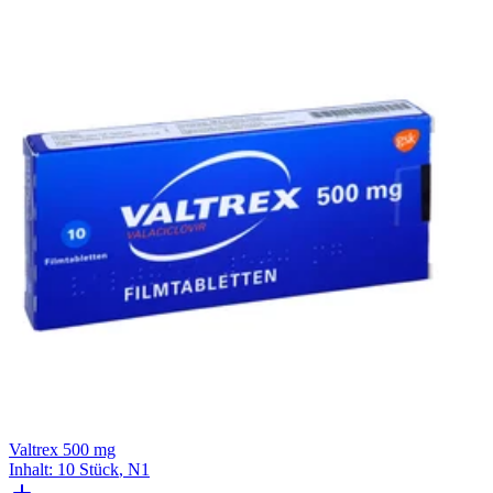
Valtrex 500 mg
Inhalt
:
10 Stück
,
N1