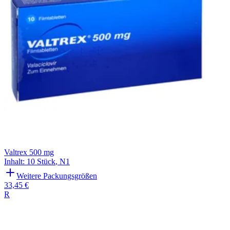
Valtrex 500 mg
Inhalt
:
10 Stück
,
N1
Weitere Packungsgrößen
33,45 €
R