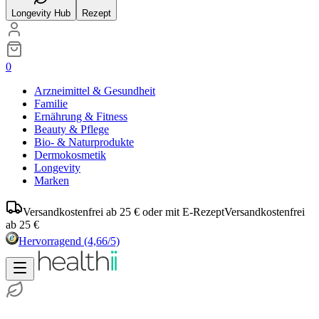
Longevity Hub
Rezept
0
Arzneimittel & Gesundheit
Familie
Ernährung & Fitness
Beauty & Pflege
Bio- & Naturprodukte
Dermokosmetik
Longevity
Marken
Versandkostenfrei ab 25 € oder mit E-Rezept
Versandkostenfrei
ab 25 €
Hervorragend
(4,66/5)