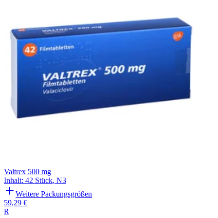
Valtrex 500 mg
Inhalt
:
42 Stück
,
N3
Weitere Packungsgrößen
59,29 €
R