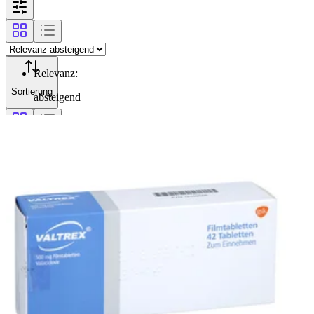
Relevanz
:
Sortierung
absteigend
Filterung