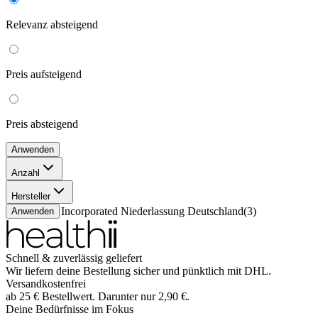
Relevanz
absteigend
Preis
aufsteigend
Preis
absteigend
Anwenden
Anzahl
30 Stück
(
3
)
Hersteller
Hollister Incorporated Niederlassung Deutschland
(
3
)
Anwenden
Schnell & zuverlässig geliefert
Wir liefern deine Bestellung sicher und
pünktlich
mit
DHL
.
Versandkostenfrei
ab
25
€
Bestellwert. Darunter nur
2,90
€
.
Deine Bedürfnisse im Fokus