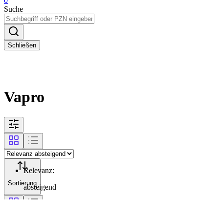
0
Suche
Schließen
Vapro
Relevanz
:
Sortierung
absteigend