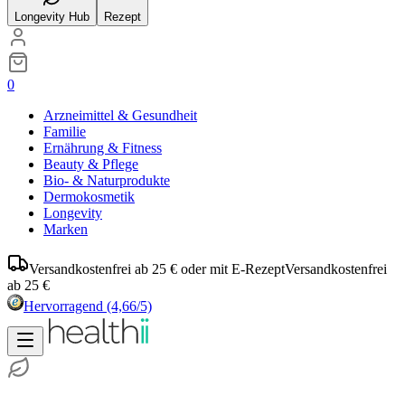
Longevity Hub
Rezept
0
Arzneimittel & Gesundheit
Familie
Ernährung & Fitness
Beauty & Pflege
Bio- & Naturprodukte
Dermokosmetik
Longevity
Marken
Versandkostenfrei ab 25 € oder mit E-Rezept
Versandkostenfrei
ab 25 €
Hervorragend
(4,66/5)