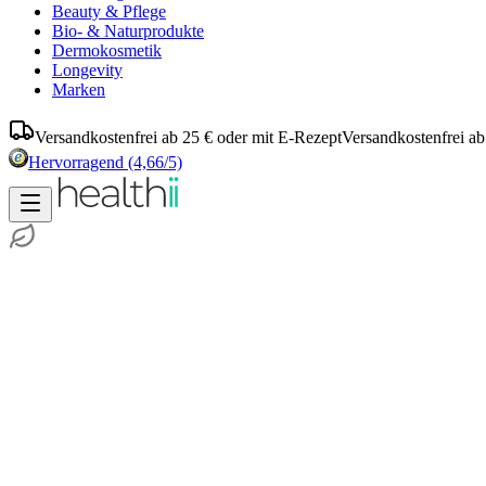
Beauty & Pflege
Bio- & Naturprodukte
Dermokosmetik
Longevity
Marken
Versandkostenfrei ab 25 € oder mit E-Rezept
Versandkostenfrei ab
Hervorragend
(4,66/5)