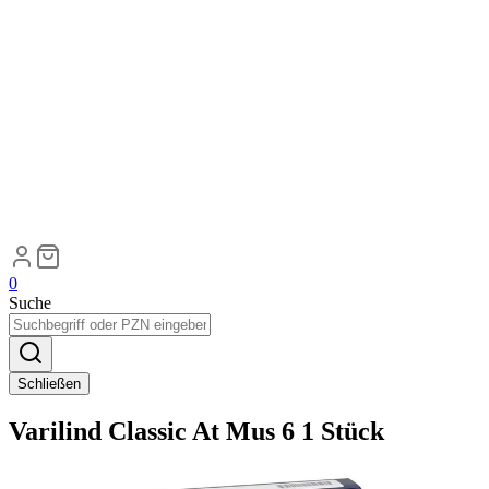
0
Suche
Schließen
Varilind Classic At Mus 6 1 Stück