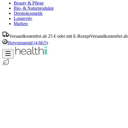
Beauty & Pflege
Bio- & Naturprodukte
Dermokosmetik
Longevity
Marken
Versandkostenfrei ab 25 € oder mit E-Rezept
Versandkostenfrei ab
Hervorragend
(4,66/5)