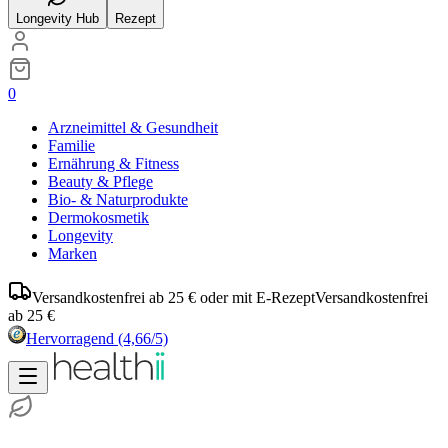
Longevity Hub
Rezept
0
Arzneimittel & Gesundheit
Familie
Ernährung & Fitness
Beauty & Pflege
Bio- & Naturprodukte
Dermokosmetik
Longevity
Marken
Versandkostenfrei ab 25 € oder mit E-Rezept
Versandkostenfrei
ab 25 €
Hervorragend
(4,66/5)