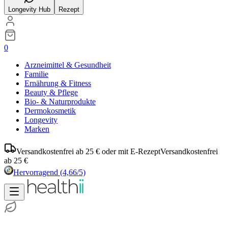
Longevity Hub
Rezept
0
Arzneimittel & Gesundheit
Familie
Ernährung & Fitness
Beauty & Pflege
Bio- & Naturprodukte
Dermokosmetik
Longevity
Marken
Versandkostenfrei ab 25 € oder mit E-Rezept
Versandkostenfrei
ab 25 €
Hervorragend
(4,66/5)