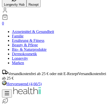
Longevity Hub
Rezept
0
Arzneimittel & Gesundheit
Familie
Ernährung & Fitness
Beauty & Pflege
Bio- & Naturprodukte
Dermokosmetik
Longevity
Marken
Versandkostenfrei ab 25 € oder mit E-Rezept
Versandkostenfrei
ab 25 €
Hervorragend
(4,66/5)