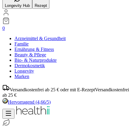
Longevity Hub
Rezept
0
Arzneimittel & Gesundheit
Familie
Ernährung & Fitness
Beauty & Pflege
Bio- & Naturprodukte
Dermokosmetik
Longevity
Marken
Versandkostenfrei ab 25 € oder mit E-Rezept
Versandkostenfrei
ab 25 €
Hervorragend
(4,66/5)