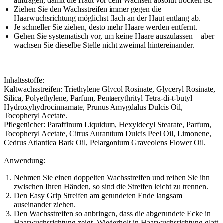
auftragen, damit die Haut vor dem Wachsen absolut trocken ist.
Ziehen Sie den Wachsstreifen immer gegen die
Haarwuchsrichtung möglichst flach an der Haut entlang ab.
Je schneller Sie ziehen, desto mehr Haare werden entfernt.
Gehen Sie systematisch vor, um keine Haare auszulassen – aber
wachsen Sie dieselbe Stelle nicht zweimal hintereinander.
Inhaltsstoffe:
Kaltwachsstreifen: Triethylene Glycol Rosinate, Glyceryl Rosinate,
Silica, Polyethylene, Parfum, Pentaerythrityl Tetra-di-t-butyl
Hydroxyhydrocinnamate, Prunus Amygdalus Dulcis Oil,
Tocopheryl Acetate.
Pflegetücher: Paraffinum Liquidum, Hexyldecyl Stearate, Parfum,
Tocopheryl Acetate, Citrus Aurantium Dulcis Peel Oil, Limonene,
Cedrus Atlantica Bark Oil, Pelargonium Graveolens Flower Oil.
Anwendung:
Nehmen Sie einen doppelten Wachsstreifen und reiben Sie ihn
zwischen Ihren Händen, so sind die Streifen leicht zu trennen.
Den Easy Grip Streifen am gerundeten Ende langsam
auseinander ziehen.
Den Wachsstreifen so anbringen, dass die abgerundete Ecke in
Haarwuchsrichtung zeigt. Wiederholt in Haarwuchsrichtung glatt