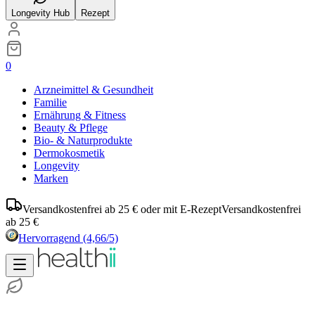
Longevity Hub
Rezept
0
Arzneimittel & Gesundheit
Familie
Ernährung & Fitness
Beauty & Pflege
Bio- & Naturprodukte
Dermokosmetik
Longevity
Marken
Versandkostenfrei ab 25 € oder mit E-Rezept
Versandkostenfrei
ab 25 €
Hervorragend
(4,66/5)