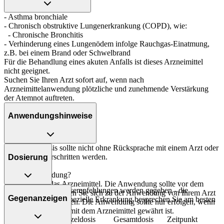
- Asthma bronchiale
- Chronisch obstruktive Lungenerkrankung (COPD), wie:
- Chronische Bronchitis
- Verhinderung eines Lungenödem infolge Rauchgas-Einatmung,
z.B. bei einem Brand oder Schwelbrand
Für die Behandlung eines akuten Anfalls ist dieses Arzneimittel
nicht geeignet.
Suchen Sie Ihren Arzt sofort auf, wenn nach
Arzneimittelanwendung plötzliche und zunehmende Verstärkung
der Atemnot auftreten.
Anwendungshinweise
Die Gesamtdosis sollte nicht ohne Rücksprache mit einem Arzt oder
Apotheker überschritten werden.
Dosierung
Art der Anwendung?
Inhalieren Sie das Arzneimittel. Die Anwendung sollte vor dem
Folgende Dosierungsempfehlungen werden gegeben - die
Essen erfolgen. Lassen Sie sich zu der Anwendung von Ihrem Arzt
Gegenanzeigen
Dosierung für Ihre spezielle Erkrankung besprechen Sie am besten
oder Apotheker beraten. Die Anwendung sollte nur erfolgen, wenn
mit Ihrem Arzt:
der sichere Umgang mit dem Arzneimittel gewährt ist.
Personenkreis
Einzeldosis
Gesamtdosis
Zeitpunkt