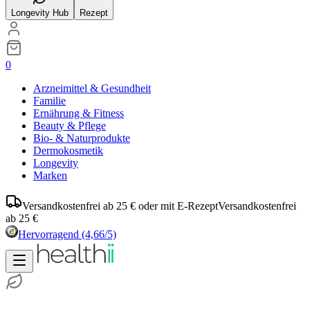
Longevity Hub
Rezept
0
Arzneimittel & Gesundheit
Familie
Ernährung & Fitness
Beauty & Pflege
Bio- & Naturprodukte
Dermokosmetik
Longevity
Marken
Versandkostenfrei ab 25 € oder mit E-Rezept
Versandkostenfrei
ab 25 €
Hervorragend
(4,66/5)