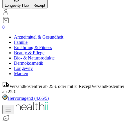
Longevity Hub
Rezept
0
Arzneimittel & Gesundheit
Familie
Ernährung & Fitness
Beauty & Pflege
Bio- & Naturprodukte
Dermokosmetik
Longevity
Marken
Versandkostenfrei ab 25 € oder mit E-Rezept
Versandkostenfrei
ab 25 €
Hervorragend
(4,66/5)