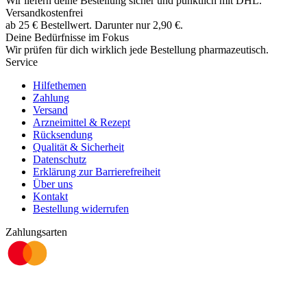
Wir liefern deine Bestellung sicher und
pünktlich
mit
DHL
.
Versandkostenfrei
ab
25
€
Bestellwert. Darunter nur
2,90
€
.
Deine Bedürfnisse im Fokus
Wir prüfen für dich wirklich
jede
Bestellung pharmazeutisch.
Service
Hilfethemen
Zahlung
Versand
Arzneimittel & Rezept
Rücksendung
Qualität & Sicherheit
Datenschutz
Erklärung zur Barrierefreiheit
Über uns
Kontakt
Bestellung widerrufen
Zahlungsarten