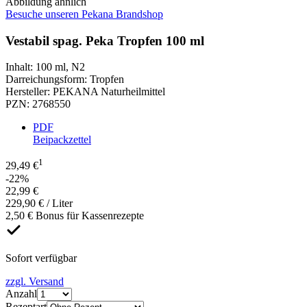
Abbildung ähnlich
Besuche unseren Pekana Brandshop
Vestabil spag. Peka Tropfen 100 ml
Inhalt
:
100 ml
,
N2
Darreichungsform
:
Tropfen
Hersteller
:
PEKANA Naturheilmittel
PZN
:
2768550
PDF
Beipackzettel
1
29,49 €
-22%
22,99 €
229,90 € / Liter
2,50 € Bonus für Kassenrezepte
Sofort verfügbar
zzgl. Versand
Anzahl
Rezeptart