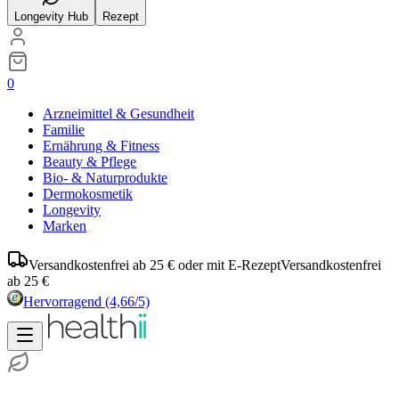
Longevity Hub
Rezept
0
Arzneimittel & Gesundheit
Familie
Ernährung & Fitness
Beauty & Pflege
Bio- & Naturprodukte
Dermokosmetik
Longevity
Marken
Versandkostenfrei ab 25 € oder mit E-Rezept
Versandkostenfrei
ab 25 €
Hervorragend
(4,66/5)