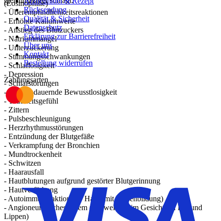
gleichmäßiger schlägt.
Arzneimittel & Rezept
(Eosinophilie)
Rücksendung
- Überempfindlichkeitsreaktionen
Qualität & Sicherheit
- Erhöhte Kaliumwerte
Datenschutz
- Anstieg des Blutzuckers
Erklärung zur Barrierefreiheit
- Natriummangel
Über uns
- Unterzuckerung
Kontakt
- Stimmungsschwankungen
Bestellung widerrufen
- Schlaflosigkeit
- Depression
Zahlungsarten
- Schlafstörungen
- Kurz andauernde Bewusstlosigkeit
- Taubheitsgefühl
- Zittern
- Pulsbeschleunigung
- Herzrhythmusstörungen
- Entzündung der Blutgefäße
- Verkrampfung der Bronchien
- Mundtrockenheit
- Schwitzen
- Haarausfall
- Hautblutungen aufgrund gestörter Blutgerinnung
- Hautverfärbung
- Autoimmunreaktion der Haut (mit Blasenbildung)
- Angioneurotisches Ödem (Schwellung im Gesicht, an Lid und
Lippen)