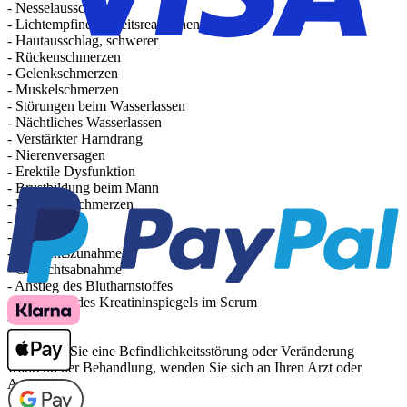
- Nesselausschlag
- Lichtempfindlichkeitsreaktionen
- Hautausschlag, schwerer
- Rückenschmerzen
- Gelenkschmerzen
- Muskelschmerzen
- Störungen beim Wasserlassen
- Nächtliches Wasserlassen
- Verstärkter Harndrang
- Nierenversagen
- Erektile Dysfunktion
- Brustbildung beim Mann
- Brustkorbschmerzen
- Unwohlsein
- Schmerzen
- Gewichtszunahme
- Gewichtsabnahme
- Anstieg des Blutharnstoffes
- Erhöhung des Kreatininspiegels im Serum
- Stürze
Bemerken Sie eine Befindlichkeitsstörung oder Veränderung
während der Behandlung, wenden Sie sich an Ihren Arzt oder
Apotheker.