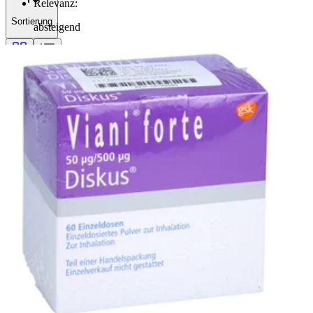
Relevanz
:
Sortierung
absteigend
Filterung