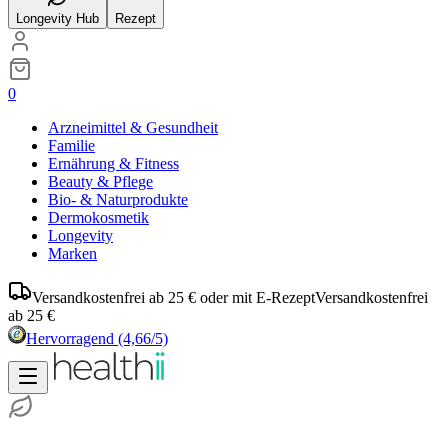
Longevity Hub
Rezept
0
Arzneimittel & Gesundheit
Familie
Ernährung & Fitness
Beauty & Pflege
Bio- & Naturprodukte
Dermokosmetik
Longevity
Marken
Versandkostenfrei ab 25 € oder mit E-Rezept
Versandkostenfrei
ab 25 €
Hervorragend
(4,66/5)