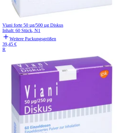
Viani forte 50 µg/500 µg Diskus
Inhalt
:
60 Stück
,
N1
Weitere Packungsgrößen
39,45 €
R