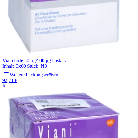
Viani forte 50 µg/500 µg Diskus
Inhalt
:
3x60 Stück
,
N3
Weitere Packungsgrößen
92,71 €
R