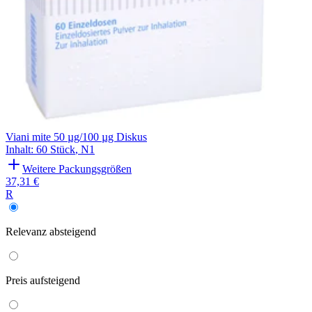
Viani mite 50 µg/100 µg Diskus
Inhalt
:
60 Stück
,
N1
Weitere Packungsgrößen
37,31 €
R
Relevanz
absteigend
Preis
aufsteigend