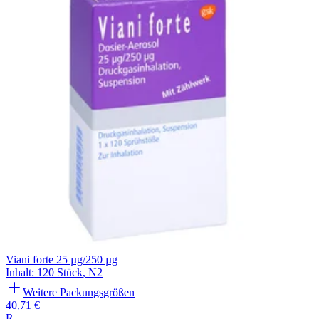
Viani forte 25 µg/250 µg
Inhalt
:
120 Stück
,
N2
Weitere Packungsgrößen
40,71 €
R