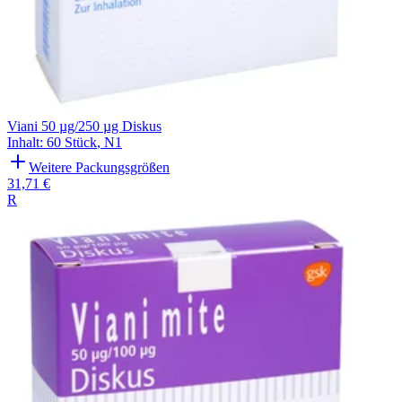
Viani 50 µg/250 µg Diskus
Inhalt
:
60 Stück
,
N1
Weitere Packungsgrößen
31,71 €
R