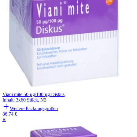
Viani mite 50 µg/100 µg Diskus
Inhalt
:
3x60 Stück
,
N3
Weitere Packungsgrößen
86,74 €
R