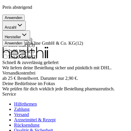
Preis
absteigend
Anwenden
Anzahl
60 Stück
(
3
)
Hersteller
120 Stück
(
3
)
GlaxoSmithKline GmbH & Co. KG
(
12
)
Anwenden
3x60 Stück
(
3
)
2x60 Stück
(
1
)
3x120 Stück
(
2
)
Schnell & zuverlässig geliefert
Wir liefern deine Bestellung sicher und
pünktlich
mit
DHL
.
Versandkostenfrei
ab
25
€
Bestellwert. Darunter nur
2,90
€
.
Deine Bedürfnisse im Fokus
Wir prüfen für dich wirklich
jede
Bestellung pharmazeutisch.
Service
Hilfethemen
Zahlung
Versand
Arzneimittel & Rezept
Rücksendung
Qualität & Sicherheit