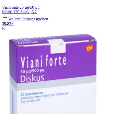
Viani mite 25 µg/50 µg
Inhalt
:
120 Stück
,
N2
Weitere Packungsgrößen
39,83 €
R