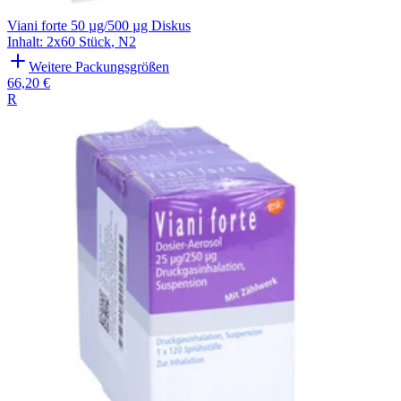
Viani forte 50 µg/500 µg Diskus
Inhalt
:
2x60 Stück
,
N2
Weitere Packungsgrößen
66,20 €
R