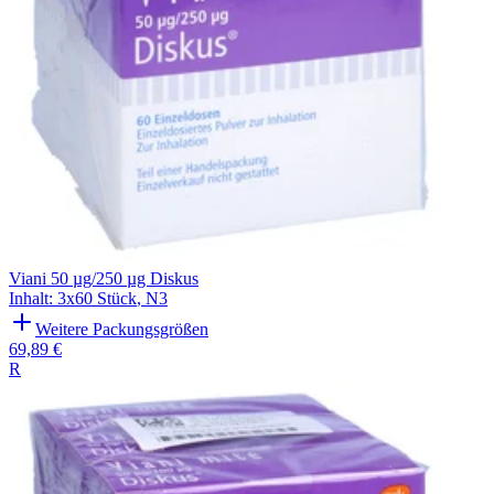
Viani 50 µg/250 µg Diskus
Inhalt
:
3x60 Stück
,
N3
Weitere Packungsgrößen
69,89 €
R