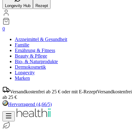
Longevity Hub
Rezept
0
Arzneimittel & Gesundheit
Familie
Ernährung & Fitness
Beauty & Pflege
Bio- & Naturprodukte
Dermokosmetik
Longevity
Marken
Versandkostenfrei ab 25 € oder mit E-Rezept
Versandkostenfrei
ab 25 €
Hervorragend
(4,66/5)