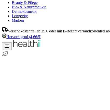
Beauty & Pflege
Bio- & Naturprodukte
Dermokosmetik
Longevity
Marken
Versandkostenfrei ab 25 € oder mit E-Rezept
Versandkostenfrei ab
Hervorragend
(4,66/5)