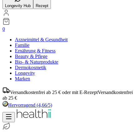
Longevity Hub
Rezept
0
Arzneimittel & Gesundheit
Familie
Ernährung & Fitness
Beauty & Pflege
Bio- & Naturprodukte
Dermokosmetik
Longevity
Marken
Versandkostenfrei ab 25 € oder mit E-Rezept
Versandkostenfrei
ab 25 €
Hervorragend
(4,66/5)