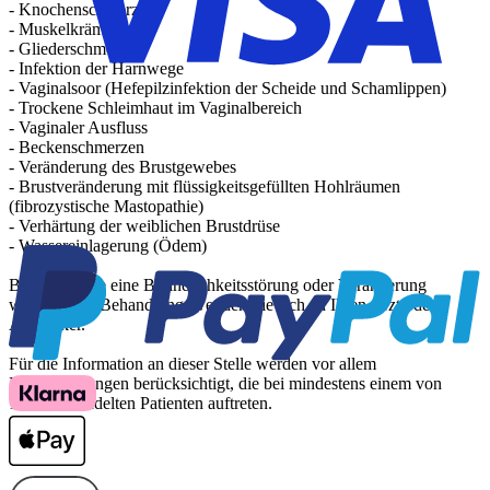
- Knochenschmerzen
- Muskelkrämpfe
- Gliederschmerzen
- Infektion der Harnwege
- Vaginalsoor (Hefepilzinfektion der Scheide und Schamlippen)
- Trockene Schleimhaut im Vaginalbereich
- Vaginaler Ausfluss
- Beckenschmerzen
- Veränderung des Brustgewebes
- Brustveränderung mit flüssigkeitsgefüllten Hohlräumen
(fibrozystische Mastopathie)
- Verhärtung der weiblichen Brustdrüse
- Wassereinlagerung (Ödem)
Bemerken Sie eine Befindlichkeitsstörung oder Veränderung
während der Behandlung, wenden Sie sich an Ihren Arzt oder
Apotheker.
Für die Information an dieser Stelle werden vor allem
Nebenwirkungen berücksichtigt, die bei mindestens einem von
1.000 behandelten Patienten auftreten.