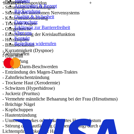
Versand
- Depression
Hilfsstoff Crospovidon
+
Arzneimittel & Rezept
- Stimmungsschwankungen
Rücksendung
- Störung des autonomen Nervensystems
Qualität & Sicherheit
- Konzentrationsstörung
Datenschutz
- Trockene Augen
Erklärung zur Barrierefreiheit
- Ohrgeräusche
Über uns
- Einschränkung der Kreislauffunktion
Kontakt
- Herzklopfen
Bestellung widerrufen
- Blutdruckabfall
- Kurzatmigkeit (Dyspnoe)
Zahlungsarten
- Durchfall
- Verstopfung
- Magen-Darm-Beschwerden
- Entzündung des Magen-Darm-Traktes
- Zahnfleischentzündung
- Trockene Haut (Xerodermie)
- Schwitzen (Hyperhidrose)
- Juckreiz (Pruritus)
- Vermehrte männliche Behaarung bei der Frau (Hirsutismus)
- Brüchige Nägel
- Kopfschuppen
- Hautentzündung
- Unnormal starkes oder lokalisiertes Haarwachstum
- Störung der Hautfärbung (Pigmentstörung) durch erhöhte
Lichtempfindlichkeit der Haut