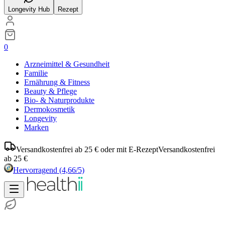
Longevity Hub
Rezept
0
Arzneimittel & Gesundheit
Familie
Ernährung & Fitness
Beauty & Pflege
Bio- & Naturprodukte
Dermokosmetik
Longevity
Marken
Versandkostenfrei ab 25 € oder mit E-Rezept
Versandkostenfrei
ab 25 €
Hervorragend
(4,66/5)