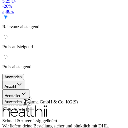
5,25 €
-26%
3,86 €
Relevanz
absteigend
Preis
aufsteigend
Preis
absteigend
Anwenden
Anzahl
50 Stück
(
4
)
Hersteller
200 Stück
(
2
)
Wörwag Pharma GmbH & Co. KG
(
9
)
Anwenden
100 Stück
(
2
)
20 Stück
(
1
)
Schnell & zuverlässig geliefert
Wir liefern deine Bestellung sicher und
pünktlich
mit
DHL
.