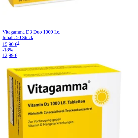
Vitagamma D3 Duo 1000 I.e.
Inhalt
:
50 Stück
1
15,90 €
-18%
12,99 €