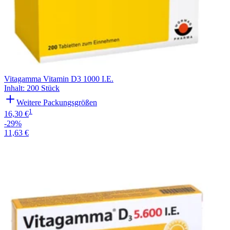
Vitagamma Vitamin D3 1000 I.E.
Inhalt
:
200 Stück
Weitere Packungsgrößen
1
16,30 €
-29%
11,63 €