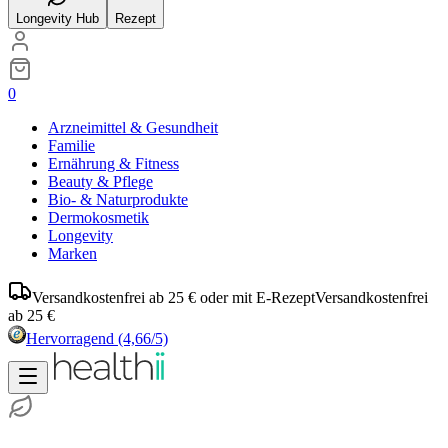
Longevity Hub
Rezept
0
Arzneimittel & Gesundheit
Familie
Ernährung & Fitness
Beauty & Pflege
Bio- & Naturprodukte
Dermokosmetik
Longevity
Marken
Versandkostenfrei ab 25 € oder mit E-Rezept
Versandkostenfrei
ab 25 €
Hervorragend
(4,66/5)