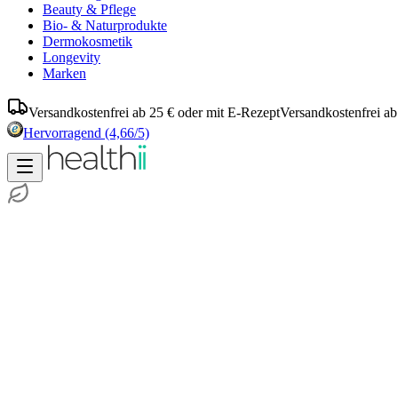
Beauty & Pflege
Bio- & Naturprodukte
Dermokosmetik
Longevity
Marken
Versandkostenfrei ab 25 € oder mit E-Rezept
Versandkostenfrei ab
Hervorragend
(4,66/5)