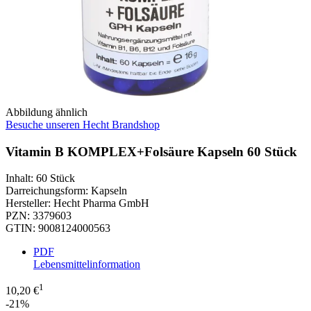
Abbildung ähnlich
Besuche unseren Hecht Brandshop
Vitamin B KOMPLEX+Folsäure Kapseln 60 Stück
Inhalt
:
60 Stück
Darreichungsform
:
Kapseln
Hersteller
:
Hecht Pharma GmbH
PZN
:
3379603
GTIN
:
9008124000563
PDF
Lebensmittelinformation
1
10,20 €
-21%