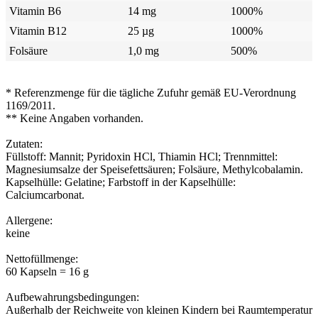
Vitamin B6
14 mg
1000%
Vitamin B12
25 µg
1000%
Folsäure
1,0 mg
500%
* Referenzmenge für die tägliche Zufuhr gemäß EU-Verordnung
1169/2011.
** Keine Angaben vorhanden.
Zutaten:
Füllstoff: Mannit; Pyridoxin HCl, Thiamin HCl; Trennmittel:
Magnesiumsalze der Speisefettsäuren; Folsäure, Methylcobalamin.
Kapselhülle: Gelatine; Farbstoff in der Kapselhülle:
Calciumcarbonat.
Allergene:
keine
Nettofüllmenge:
60 Kapseln = 16 g
Aufbewahrungsbedingungen:
Außerhalb der Reichweite von kleinen Kindern bei Raumtemperatur