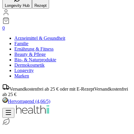
Longevity Hub
Rezept
0
Arzneimittel & Gesundheit
Familie
Ernährung & Fitness
Beauty & Pflege
Bio- & Naturprodukte
Dermokosmetik
Longevity
Marken
Versandkostenfrei ab 25 € oder mit E-Rezept
Versandkostenfrei
ab 25 €
Hervorragend
(4,66/5)