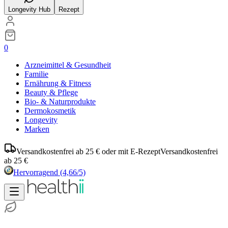
Longevity Hub
Rezept
0
Arzneimittel & Gesundheit
Familie
Ernährung & Fitness
Beauty & Pflege
Bio- & Naturprodukte
Dermokosmetik
Longevity
Marken
Versandkostenfrei ab 25 € oder mit E-Rezept
Versandkostenfrei
ab 25 €
Hervorragend
(4,66/5)