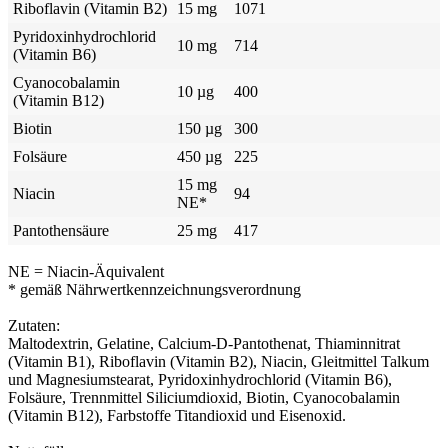
Riboflavin (Vitamin B2)
15 mg
1071
Pyridoxinhydrochlorid
10 mg
714
(Vitamin B6)
Cyanocobalamin
10 µg
400
(Vitamin B12)
Biotin
150 µg
300
Folsäure
450 µg
225
15 mg
Niacin
94
NE*
Pantothensäure
25 mg
417
NE = Niacin-Äquivalent
* gemäß Nährwertkennzeichnungsverordnung
Zutaten:
Maltodextrin, Gelatine, Calcium-D-Pantothenat, Thiaminnitrat
(Vitamin B1), Riboflavin (Vitamin B2), Niacin, Gleitmittel Talkum
und Magnesiumstearat, Pyridoxinhydrochlorid (Vitamin B6),
Folsäure, Trennmittel Siliciumdioxid, Biotin, Cyanocobalamin
(Vitamin B12), Farbstoffe Titandioxid und Eisenoxid.