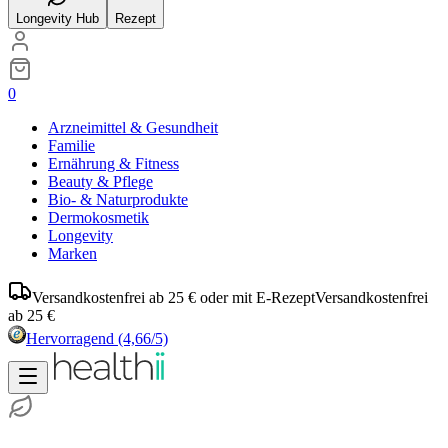
Longevity Hub
Rezept
0
Arzneimittel & Gesundheit
Familie
Ernährung & Fitness
Beauty & Pflege
Bio- & Naturprodukte
Dermokosmetik
Longevity
Marken
Versandkostenfrei ab 25 € oder mit E-Rezept
Versandkostenfrei
ab 25 €
Hervorragend
(4,66/5)