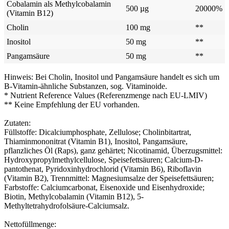
Cobalamin als Methylcobalamin
500 µg
20000%
(Vitamin B12)
Cholin
100 mg
**
Inositol
50 mg
**
Pangamsäure
50 mg
**
Hinweis: Bei Cholin, Inositol und Pangamsäure handelt es sich um
B-Vitamin-ähnliche Substanzen, sog. Vitaminoide.
* Nutrient Reference Values (Referenzmenge nach EU-LMIV)
** Keine Empfehlung der EU vorhanden.
Zutaten:
Füllstoffe: Dicalciumphosphate, Zellulose; Cholinbitartrat,
Thiaminmononitrat (Vitamin B1), Inositol, Pangamsäure,
pflanzliches Öl (Raps), ganz gehärtet; Nicotinamid, Überzugsmittel:
Hydroxypropylmethylcellulose, Speisefettsäuren; Calcium-D-
pantothenat, Pyridoxinhydrochlorid (Vitamin B6), Riboflavin
(Vitamin B2), Trennmittel: Magnesiumsalze der Speisefettsäuren;
Farbstoffe: Calciumcarbonat, Eisenoxide und Eisenhydroxide;
Biotin, Methylcobalamin (Vitamin B12), 5-
Methyltetrahydrofolsäure-Calciumsalz.
Nettofüllmenge: