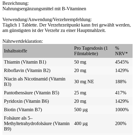
Bezeichnung:
Nahrungsergänzungsmittel mit B-Vitaminen
Verwendung/Anwendung/Verzehrempfehlung:
Täglich 1 Tablette. Der Verzehrzeitpunkt kann frei gewählt werden,
am günstigsten ist der Verzehr zu einer Hauptmahlzeit.
Nährwertdeklaration:
Pro Tagesdosis (1
%
Inhaltsstoffe
Filmtablette)
NRV*
Thiamin (Vitamin B1)
50 mg
4545%
Riboflavin (Vitamin B2)
20 mg
1429%
Niacin als Nicotinamid (Vitamin
30 mg NE
188%
B3)
Pantothensäure (Vitamin B5)
25 mg
417%
Pyridoxin (Vitamin B6)
20 mg
1429%
Biotin (Vitamin B7)
500 µg
1000%
Folsäure als 5–
Methyltetrahydrofolsäure (Vitamin
400 µg
200%
B9)