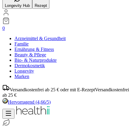
Longevity Hub
Rezept
0
Arzneimittel & Gesundheit
Familie
Ernährung & Fitness
Beauty & Pflege
Bio- & Naturprodukte
Dermokosmetik
Longevity
Marken
Versandkostenfrei ab 25 € oder mit E-Rezept
Versandkostenfrei
ab 25 €
Hervorragend
(4,66/5)