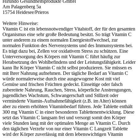
Hirundo Gesundheitsprodukte GmbH
Am Palagenberg 5a
15754 Heidesee/Prieros
Weitere Hinweise:
Vitamin C ist ein lebensnotwendiger Vitalstoff, der für den gesamten
Organismus eine sehr große Bedeutung besitzt. So trägt Vitamin C
unter anderem zu einem normalen Energiestoffwechsel, zur
normalen Funktion des Nervensystems und des Immunsystems bei.
Es trägt dazu bei, Zellen vor oxidativem Stress zu schützen. Eine
Unterversorgung des Körpers mit Vitamin C führt häufig zur
Herabsetzung des Wohlbefindens und der Leistungsfähigkeit. Leider
kann Ihr Körper Vitamin C nicht selbst produzieren. Sie müssen es
mit Ihrer Nahrung aufnehmen. Der tägliche Bedarf an Vitamin C
würde normalerweise durch eine ausgewogene Kost mit viel
Gemüse und frischen Früchten gedeckt. Einseitige oder falsch
zubereitete Nahrung, Rauchen, Stress, körperliche Anstrengungen,
jugendliches Wachstum, Schwangerschaft und Stillzeit oder
verminderte Vitamin-Aufnahmefähigkeit (z.B. im Alter) können
aber zu einem erhöhten Vitaminbedarf führen. Jede Tablette enthält
300 mg Vitamin C in einer besonderen Tablettenentwicklung. Diese
setzt das Vitamin C langsam frei und versorgt somit den Körper
viele Stunden lang mit der optimalen Menge an Vitamin C. Durch
den täglichen Verzehr von nur einer Vitamin C Langzeit Tablette
wird der Körper zuverlässig mit dem lebenswichtigen Vitamin