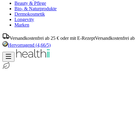
Beauty & Pflege
Bio- & Naturprodukte
Dermokosmetik
Longevity
Marken
Versandkostenfrei ab 25 € oder mit E-Rezept
Versandkostenfrei ab
Hervorragend
(4,66/5)