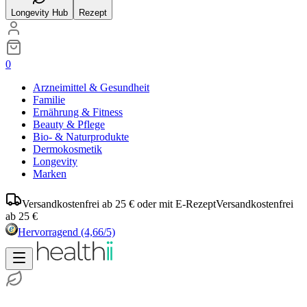
Longevity Hub
Rezept
0
Arzneimittel & Gesundheit
Familie
Ernährung & Fitness
Beauty & Pflege
Bio- & Naturprodukte
Dermokosmetik
Longevity
Marken
Versandkostenfrei ab 25 € oder mit E-Rezept
Versandkostenfrei
ab 25 €
Hervorragend
(4,66/5)