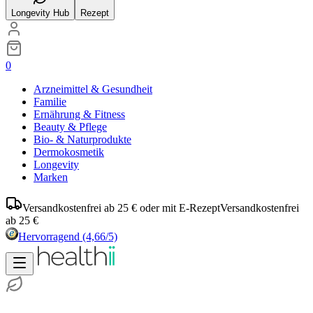
Longevity Hub
Rezept
0
Arzneimittel & Gesundheit
Familie
Ernährung & Fitness
Beauty & Pflege
Bio- & Naturprodukte
Dermokosmetik
Longevity
Marken
Versandkostenfrei ab 25 € oder mit E-Rezept
Versandkostenfrei
ab 25 €
Hervorragend
(4,66/5)