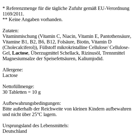
* Referenzmenge für die tägliche Zufuhr gemäß EU-Verordnung
1169/2011.
** Keine Angaben vorhanden.
Zutaten:
Vitaminmischung (Vitamin C, Niacin, Vitamin E, Pantothensäure,
Vitamine B1, B2, B6, B12, Folsäure, Biotin, Vitamin D
(Cholecalciferol)), Füllstoff mikrokristalline Cellulose/ Cellulose-
Gel,
Lactose
, Überzugmittel Schellack, Rizinusöl, Trennmittel
Magnesiumsalze der Speisefettsäuren, Kaliumjodid.
Allergene:
Lactose
Nettofüllmenge:
30 Tabletten = 10 g
Aufbewahrungsbedingungen:
Bitte außerhalb der Reichweite von kleinen Kindern aufbewahren
und nicht über 25°C lagern.
Ursprungsland des Lebensmittels:
Deutschland