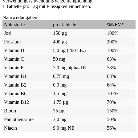
Verwendung/Anwendung/Verzehrempfehlung:
1 Tablette pro Tag mit Flüssigkeit einnehmen.
Nährwertangaben:
Nährstoffe
pro Tablette
%NRV*
Jod
150 µg
100%
Folsäure
400 µg
200%
Vitamin D
5,0 µg (200 I.E.)
100%
Vitamin C
50 mg
63%
Vitamin E
7,0 mg alpha-TE
58%
Vitamin B1
0,75 mg
68%
Vitamin B2
0,9 mg
64%
Vitamin B6
1,5 mg
107%
Vitamin B12
1,75 µg
70%
Biotin
75 µg
150%
Pantothensäure
3,0 mg
50%
Niacin
9,0 mg NE
56%