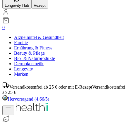
Longevity Hub
Rezept
0
Arzneimittel & Gesundheit
Familie
Ernährung & Fitness
Beauty & Pflege
Bio- & Naturprodukte
Dermokosmetik
Longevity
Marken
Versandkostenfrei ab 25 € oder mit E-Rezept
Versandkostenfrei
ab 25 €
Hervorragend
(4,66/5)