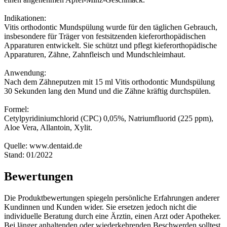
Indikationen:
Vitis orthodontic Mundspülung wurde für den täglichen Gebrauch,
insbesondere für Träger von festsitzenden kieferorthopädischen
Apparaturen entwickelt. Sie schützt und pflegt kieferorthopädische
Apparaturen, Zähne, Zahnfleisch und Mundschleimhaut.
Anwendung:
Nach dem Zähneputzen mit 15 ml Vitis orthodontic Mundspülung
30 Sekunden lang den Mund und die Zähne kräftig durchspülen.
Formel:
Cetylpyridiniumchlorid (CPC) 0,05%, Natriumfluorid (225 ppm),
Aloe Vera, Allantoin, Xylit.
Quelle: www.dentaid.de
Stand: 01/2022
Bewertungen
Die Produktbewertungen spiegeln persönliche Erfahrungen anderer
Kundinnen und Kunden wider. Sie ersetzen jedoch nicht die
individuelle Beratung durch eine Ärztin, einen Arzt oder Apotheker.
Bei länger anhaltenden oder wiederkehrenden Beschwerden solltest