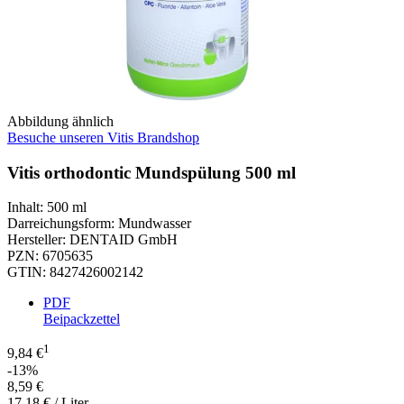
Abbildung ähnlich
Besuche unseren Vitis Brandshop
Vitis orthodontic Mundspülung 500 ml
Inhalt
:
500 ml
Darreichungsform
:
Mundwasser
Hersteller
:
DENTAID GmbH
PZN
:
6705635
GTIN
:
8427426002142
PDF
Beipackzettel
1
9,84 €
-13%
8,59 €
17,18 € / Liter