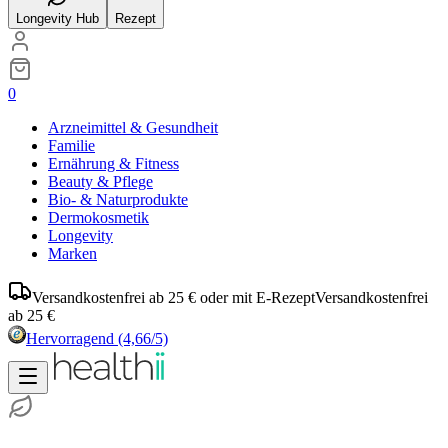
Longevity Hub
Rezept
0
Arzneimittel & Gesundheit
Familie
Ernährung & Fitness
Beauty & Pflege
Bio- & Naturprodukte
Dermokosmetik
Longevity
Marken
Versandkostenfrei ab 25 € oder mit E-Rezept
Versandkostenfrei
ab 25 €
Hervorragend
(4,66/5)