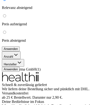
Relevanz
absteigend
Preis
aufsteigend
Preis
absteigend
Anwenden
Anzahl
56 Stück
(
1
)
Hersteller
Kohlpharma GmbH
(
1
)
Anwenden
Schnell & zuverlässig geliefert
Wir liefern deine Bestellung sicher und
pünktlich
mit
DHL
.
Versandkostenfrei
ab
25
€
Bestellwert. Darunter nur
2,90
€
.
Deine Bedürfnisse im Fokus