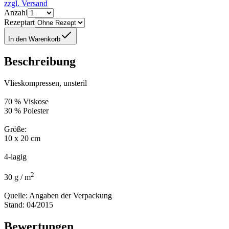
zzgl. Versand
Anzahl
Rezeptart
In den Warenkorb
Beschreibung
Vlieskompressen, unsteril
70 % Viskose
30 % Polester
Größe:
10 x 20 cm
4-lagig
2
30 g / m
Quelle: Angaben der Verpackung
Stand: 04/2015
Bewertungen