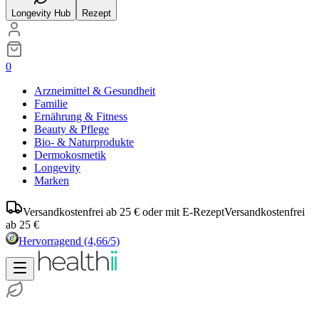
Longevity Hub
Rezept
0
Arzneimittel & Gesundheit
Familie
Ernährung & Fitness
Beauty & Pflege
Bio- & Naturprodukte
Dermokosmetik
Longevity
Marken
Versandkostenfrei ab 25 € oder mit E-Rezept
Versandkostenfrei
ab 25 €
Hervorragend
(4,66/5)