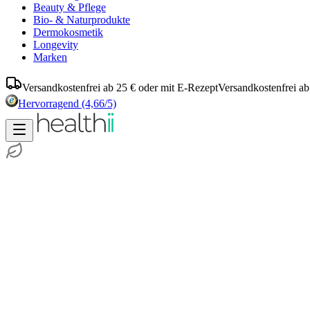
Beauty & Pflege
Bio- & Naturprodukte
Dermokosmetik
Longevity
Marken
Versandkostenfrei ab 25 € oder mit E-Rezept
Versandkostenfrei ab
Hervorragend
(4,66/5)