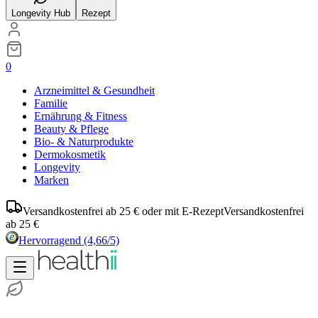
Longevity Hub
Rezept
0
Arzneimittel & Gesundheit
Familie
Ernährung & Fitness
Beauty & Pflege
Bio- & Naturprodukte
Dermokosmetik
Longevity
Marken
Versandkostenfrei ab 25 € oder mit E-Rezept
Versandkostenfrei
ab 25 €
Hervorragend
(4,66/5)