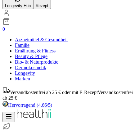
Longevity Hub
Rezept
0
Arzneimittel & Gesundheit
Familie
Ernährung & Fitness
Beauty & Pflege
Bio- & Naturprodukte
Dermokosmetik
Longevity
Marken
Versandkostenfrei ab 25 € oder mit E-Rezept
Versandkostenfrei
ab 25 €
Hervorragend
(4,66/5)