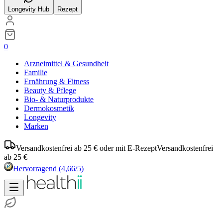
Longevity Hub
Rezept
0
Arzneimittel & Gesundheit
Familie
Ernährung & Fitness
Beauty & Pflege
Bio- & Naturprodukte
Dermokosmetik
Longevity
Marken
Versandkostenfrei ab 25 € oder mit E-Rezept
Versandkostenfrei
ab 25 €
Hervorragend
(4,66/5)