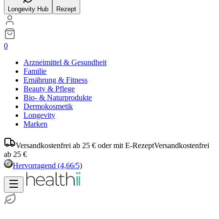
Longevity Hub
Rezept
0
Arzneimittel & Gesundheit
Familie
Ernährung & Fitness
Beauty & Pflege
Bio- & Naturprodukte
Dermokosmetik
Longevity
Marken
Versandkostenfrei ab 25 € oder mit E-Rezept
Versandkostenfrei
ab 25 €
Hervorragend
(4,66/5)