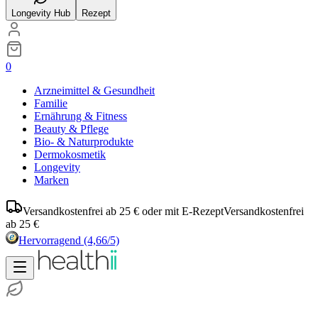
Longevity Hub
Rezept
0
Arzneimittel & Gesundheit
Familie
Ernährung & Fitness
Beauty & Pflege
Bio- & Naturprodukte
Dermokosmetik
Longevity
Marken
Versandkostenfrei ab 25 € oder mit E-Rezept
Versandkostenfrei
ab 25 €
Hervorragend
(4,66/5)