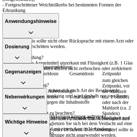
- Fortgeschrittener Weichteilkrebs bei bestimmten Formen der
Erkrankung
Anwendungshinweise
Die Gesamtdosis sollte nicht ohne Rücksprache mit einem Arzt oder
Apotheker überschritten werden.
Dosierung
Art der Anwendung?
Nehmen Sie das Arzneimittel unzerkaut mit Flüssigkeit (z.B. 1 Glas
Allgemeine Dosierungsempfehlung:
Wasser) ein. Die Tabletten dürfen nicht zerbrochen oder zerkleinert
Gegenanzeigen
Personenkreis
Einzeldosis
Gesamtdosis
Zeitpunkt
werden.
zum gleichen
Dauer der Anwendung?
Zeitpunkt, vor
Die Anwendungsdauer richtet sich nach Art der Beschwerde
Was spricht gegen eine Anwendung?
der Mahlzeit
und/oder Dauer der Erkrankung und wird deshalb nur von Ihrem
Nebenwirkungen
Erwachsene
2 Tabletten
1-mal täglich
(ca. 1 Stunde)
Arzt bestimmt.
- Überempfindlichkeit gegen die Inhaltsstoffe
oder nach der
Mahlzeit (ca. 2
Überdosierung?
Welche Altersgruppe ist zu beachten?
Stunden)
Welche unerwünschten Wirkungen können auftreten?
Bei einer Überdosierung kann es unter anderem zu Müdigkeit und
- Säuglinge und Kleinkinder unter 2 Jahren: Das Arzneimittel darf
Wichtige Hinweise
Bluthochdruck kommen. Setzen Sie sich bei dem Verdacht auf eine
nicht angewendet werden.
- Appetitlosigkeit
Überdosierung umgehend mit einem Arzt in Verbindung.
- Kinder und Jugendliche unter 18 Jahren: Das Arzneimittel sollte in
- Störung des Geschmacks
der Regel in dieser Altersgruppe nicht angewendet werden.