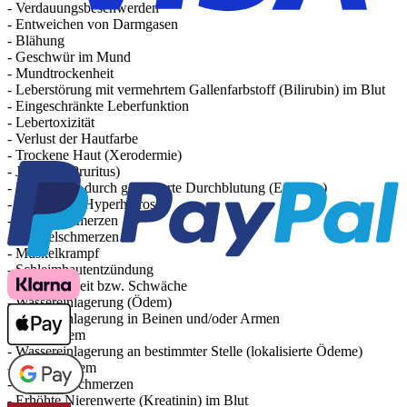
- Verdauungsbeschwerden
- Entweichen von Darmgasen
- Blähung
- Geschwür im Mund
- Mundtrockenheit
- Leberstörung mit vermehrtem Gallenfarbstoff (Bilirubin) im Blut
- Eingeschränkte Leberfunktion
- Lebertoxizität
- Verlust der Hautfarbe
- Trockene Haut (Xerodermie)
- Juckreiz (Pruritus)
- Hautrötung durch gesteigerte Durchblutung (Erythem)
- Schwitzen (Hyperhidrose)
- Gelenkschmerzen
- Muskelschmerzen
- Muskelkrampf
- Schleimhautentzündung
- Kraftlosigkeit bzw. Schwäche
- Wassereinlagerung (Ödem)
- Wassereinlagerung in Beinen und/oder Armen
- Augenödem
- Wassereinlagerung an bestimmter Stelle (lokalisierte Ödeme)
- Gesichtsödem
- Brustkorbschmerzen
- Erhöhte Nierenwerte (Kreatinin) im Blut