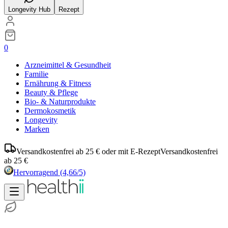
Longevity Hub
Rezept
0
Arzneimittel & Gesundheit
Familie
Ernährung & Fitness
Beauty & Pflege
Bio- & Naturprodukte
Dermokosmetik
Longevity
Marken
Versandkostenfrei ab 25 € oder mit E-Rezept
Versandkostenfrei
ab 25 €
Hervorragend
(4,66/5)