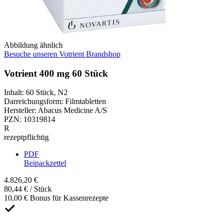
Abbildung ähnlich
Besuche unseren Votrient Brandshop
Votrient 400 mg 60 Stück
Inhalt
:
60 Stück
,
N2
Darreichungsform
:
Filmtabletten
Hersteller
:
Abacus Medicine A/S
PZN
:
10319814
R
rezeptpflichtig
PDF
Beipackzettel
4.826,20 €
80,44 € / Stück
10,00 € Bonus für Kassenrezepte