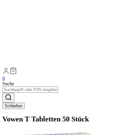
0
Suche
Schließen
Vowen T Tabletten 50 Stück