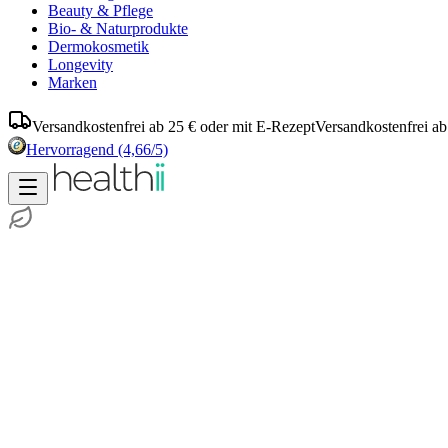
Beauty & Pflege
Bio- & Naturprodukte
Dermokosmetik
Longevity
Marken
Versandkostenfrei ab 25 € oder mit E-Rezept
Versandkostenfrei ab
Hervorragend
(4,66/5)