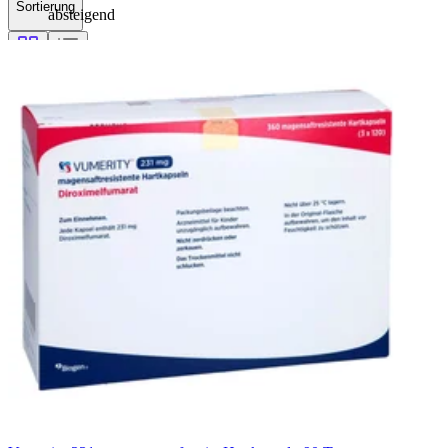
Sortierung
absteigend
Filterung