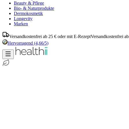
Beauty & Pflege
Bio- & Naturprodukte
Dermokosmetik
Longevity
Marken
Versandkostenfrei ab 25 € oder mit E-Rezept
Versandkostenfrei ab
Hervorragend
(4,66/5)