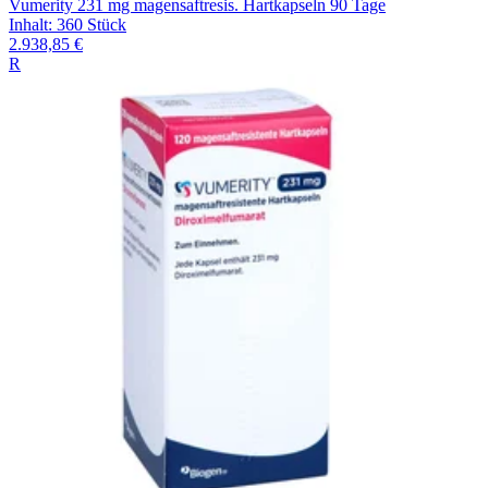
Vumerity 231 mg magensaftresis. Hartkapseln 90 Tage
Inhalt
:
360 Stück
2.938,85 €
R