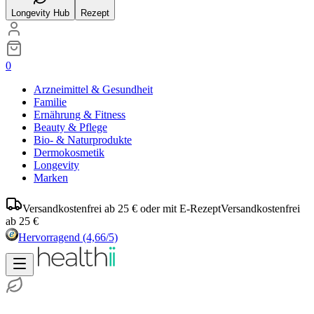
Longevity Hub
Rezept
0
Arzneimittel & Gesundheit
Familie
Ernährung & Fitness
Beauty & Pflege
Bio- & Naturprodukte
Dermokosmetik
Longevity
Marken
Versandkostenfrei ab 25 € oder mit E-Rezept
Versandkostenfrei
ab 25 €
Hervorragend
(4,66/5)