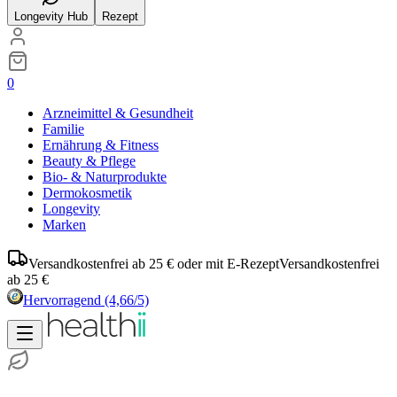
Longevity Hub
Rezept
0
Arzneimittel & Gesundheit
Familie
Ernährung & Fitness
Beauty & Pflege
Bio- & Naturprodukte
Dermokosmetik
Longevity
Marken
Versandkostenfrei ab 25 € oder mit E-Rezept
Versandkostenfrei
ab 25 €
Hervorragend
(4,66/5)