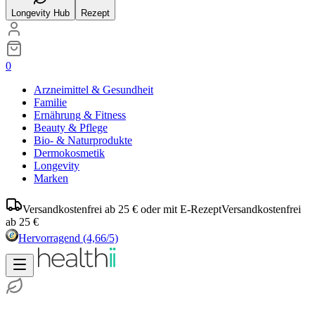
Longevity Hub
Rezept
0
Arzneimittel & Gesundheit
Familie
Ernährung & Fitness
Beauty & Pflege
Bio- & Naturprodukte
Dermokosmetik
Longevity
Marken
Versandkostenfrei ab 25 € oder mit E-Rezept
Versandkostenfrei
ab 25 €
Hervorragend
(4,66/5)