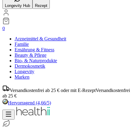
Longevity Hub
Rezept
0
Arzneimittel & Gesundheit
Familie
Ernährung & Fitness
Beauty & Pflege
Bio- & Naturprodukte
Dermokosmetik
Longevity
Marken
Versandkostenfrei ab 25 € oder mit E-Rezept
Versandkostenfrei
ab 25 €
Hervorragend
(4,66/5)